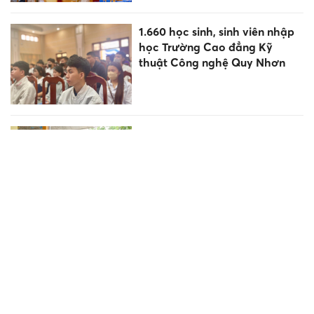
1.660 học sinh, sinh viên nhập
học Trường Cao đẳng Kỹ
thuật Công nghệ Quy Nhơn
Bộ CHQS tỉnh Quảng Trị bàn
giao khu vui chơi cho trẻ mầm
non vùng biên
Triển khai kết luận của Tổng Bí
thư, Chủ tịch nước Tô Lâm
chuẩn bị năm học mới