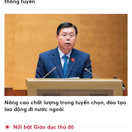
thông tuyến
Nâng cao chất lượng trong tuyển chọn, đào tạo
lao động đi nước ngoài
Nổi bật Giáo dục thủ đô