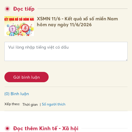
Đọc tiếp
XSMN 11/6 - Kết quả xổ số miền Nam
hôm nay ngày 11/6/2026
Gửi bình luận
(0) Bình luận
Xếp theo:
Số người thích
Thời gian
Đọc thêm Kinh tế - Xã hội