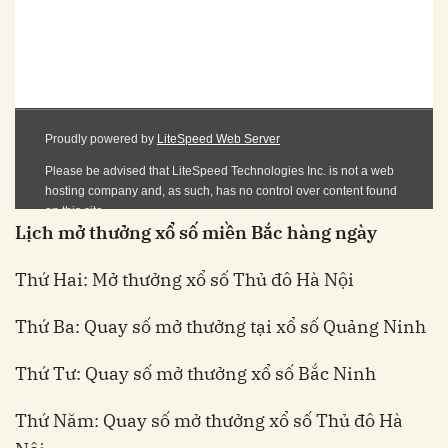
Lịch mở thưởng xổ số miền Bắc hàng ngày
Thứ Hai: Mở thưởng xổ số Thủ đô Hà Nội
Thứ Ba: Quay số mở thưởng tại xổ số Quảng Ninh
Thứ Tư: Quay số mở thưởng xổ số Bắc Ninh
Thứ Năm: Quay số mở thưởng xổ số Thủ đô Hà