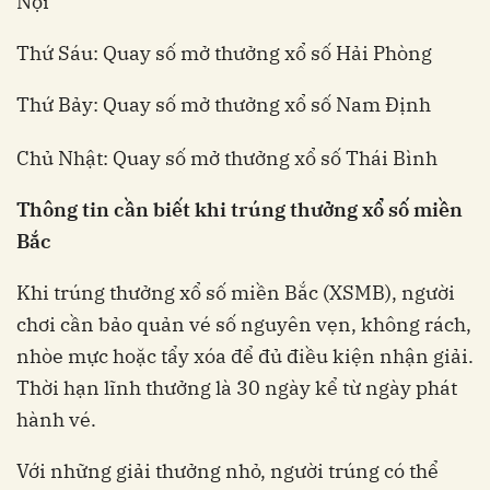
Nội
Thứ Sáu: Quay số mở thưởng xổ số Hải Phòng
Thứ Bảy: Quay số mở thưởng xổ số Nam Định
Chủ Nhật: Quay số mở thưởng xổ số Thái Bình
Thông tin cần biết khi trúng thưởng xổ số miền
Bắc
Khi trúng thưởng xổ số miền Bắc (XSMB), người
chơi cần bảo quản vé số nguyên vẹn, không rách,
nhòe mực hoặc tẩy xóa để đủ điều kiện nhận giải.
Thời hạn lĩnh thưởng là 30 ngày kể từ ngày phát
hành vé.
Với những giải thưởng nhỏ, người trúng có thể