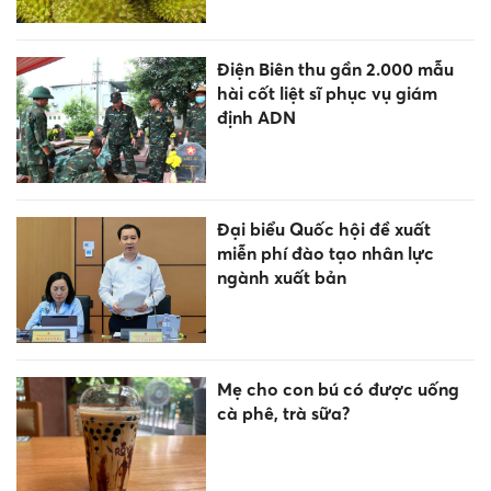
Điện Biên thu gần 2.000 mẫu
hài cốt liệt sĩ phục vụ giám
định ADN
Đại biểu Quốc hội đề xuất
miễn phí đào tạo nhân lực
ngành xuất bản
Mẹ cho con bú có được uống
cà phê, trà sữa?