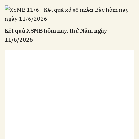
Kết quả XSMB hôm nay, thứ Năm ngày
11/6/2026