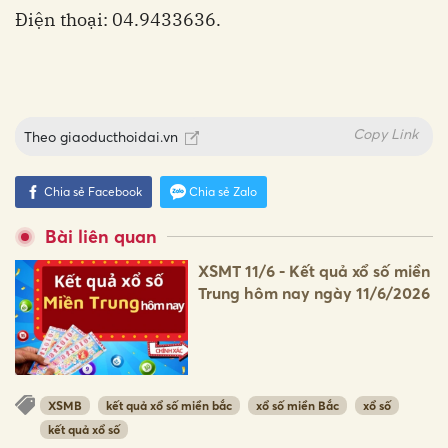
Điện thoại: 04.9433636.
Copy Link
Theo
giaoducthoidai.vn
Chia sẻ Facebook
Chia sẻ Zalo
Bài liên quan
XSMT 11/6 - Kết quả xổ số miền
Trung hôm nay ngày 11/6/2026
XSMB
kết quả xổ số miền bắc
xổ số miền Bắc
xổ số
kết quả xổ số