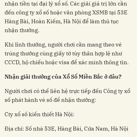
nhận tiền tại đại lý xổ số. Các giải giá trị lớn cần
đến công ty xổ số hoặc văn phòng XSMB tại 53E
Hàng Bài, Hoàn Kiếm, Hà Nội để làm thủ tục
nhận thưởng.
Khi lĩnh thưởng, người chơi cần mang theo vé
trúng thưởng cùng giấy tờ tùy thân hợp lệ như
CCCD, hộ chiếu hoặc visa để xác minh thông tin.
Nhận giải thưởng của Xổ Số Miền Bắc ở đâu?
Người chơi có thể liên hệ trực tiếp đến Công ty xổ
số phát hành vé số để nhận thưởng:
Cty xổ số kiến thiết Hà Nội:
Địa chỉ: Số nhà 53E, Hàng Bài, Cửa Nam, Hà Nội