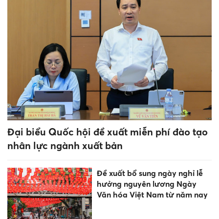
Không muốn phiền lòng người
khác, 4 con giáp luôn giả vờ
mạnh mẽ, tổn thương nhưng
không ai biết!
Từ Gala '1 Đêm – Ngàn Ước
Mơ' đến ngôi trường bừng
sáng giữa núi rừng Quảng
Ngãi
285 cơ sở mầm non ở TPHCM
có nguy cơ phải đóng cửa