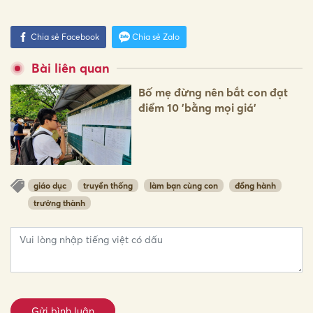
Chia sẻ Facebook
Chia sẻ Zalo
Bài liên quan
Bố mẹ đừng nên bắt con đạt
điểm 10 'bằng mọi giá'
giáo dục
truyền thống
làm bạn cùng con
đồng hành
trưởng thành
Gửi bình luận