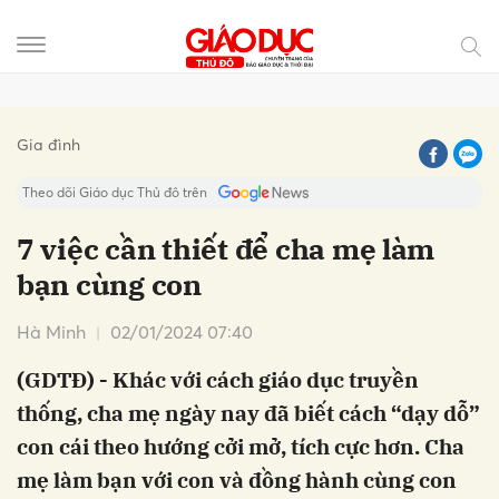
Gửi bình luận
Gia đình
Theo dõi Giáo dục Thủ đô trên
7 việc cần thiết để cha mẹ làm
bạn cùng con
Hà Minh
02/01/2024 07:40
(GDTĐ) - Khác với cách giáo dục truyền
thống, cha mẹ ngày nay đã biết cách “dạy dỗ”
Hủy
Gửi
con cái theo hướng cởi mở, tích cực hơn. Cha
mẹ làm bạn với con và đồng hành cùng con