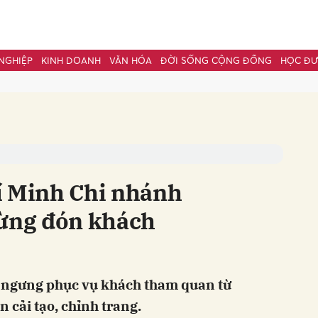
NGHIỆP
KINH DOANH
VĂN HÓA
ĐỜI SỐNG CỘNG ĐỒNG
HỌC Đ
bình luận
í Minh Chi nhánh
ng đón khách
Hủy
G
 ngưng phục vụ khách tham quan từ
n cải tạo, chỉnh trang.