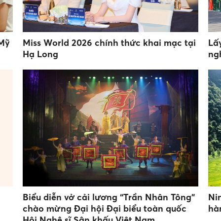
 Mỹ
Miss World 2026 chính thức khai mạc tại
Lấ
Hạ Long
ng
Biểu diễn vở cải lương “Trần Nhân Tông”
Ni
chào mừng Đại hội Đại biểu toàn quốc
hà
Hội Nghệ sĩ Sân khấu Việt Nam