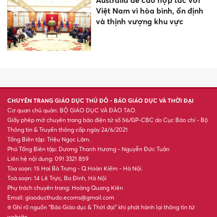
Australia đề cao hợp tác với
Việt Nam vì hòa bình, ổn định
và thịnh vượng khu vực
CHUYÊN TRANG GIÁO DỤC THỦ ĐÔ - BÁO GIÁO DỤC VÀ THỜI ĐẠI
Cơ quan chủ quản: BỘ GIÁO DỤC VÀ ĐÀO TẠO.
Giấy phép mở chuyên trang báo điện tử số 56/GP-CBC do Cục Báo chí - Bộ
Thông tin & Truyền thông cấp ngày 24/6/2021
Tổng Biên tập: Triệu Ngọc Lâm.
Phó Tổng Biên tập: Dương Thanh Hương - Nguyễn Đức Tuân
Liên hệ nội dung: 091 3321 859
Tòa soạn: 15 Hai Bà Trưng - Q.Hoàn Kiếm - Hà Nội.
Toà soạn: 14 Lê Trực, Ba Đình, Hà Nội
Phụ trách chuyên trang: Hoàng Quang Kiên
Email: giaoducthudo.ecoms@gmail.com
® Ghi rõ nguồn “Báo Giáo dục & Thời đại” khi phát hành lại thông tin từ
website.