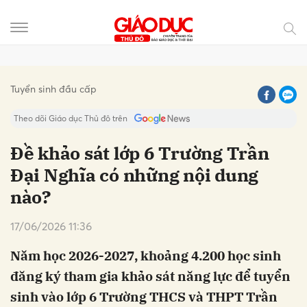
Gửi bình luận
Tuyển sinh đầu cấp
Theo dõi Giáo dục Thủ đô trên
Đề khảo sát lớp 6 Trường Trần
Đại Nghĩa có những nội dung
nào?
17/06/2026 11:36
Năm học 2026-2027, khoảng 4.200 học sinh
Hủy
Gửi
đăng ký tham gia khảo sát năng lực để tuyển
sinh vào lớp 6 Trường THCS và THPT Trần