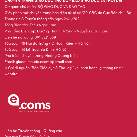
Phó Thủ tướng Phạm Gia Túc
dự Ngày hội Toàn dân bảo vệ
ANTQ tại Phú Quốc
XSMN 2/8 - Kết quả xổ số miền
Nam hôm nay ngày 2/8/2026
XSMT 2/8 - Kết quả xổ số miền
Trung hôm nay ngày 2/8/2026