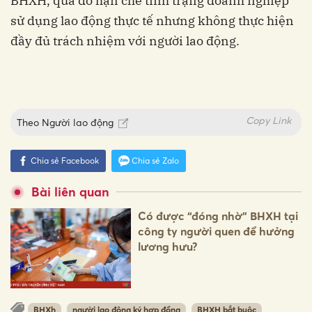
BHXH, qua đó hạn chế tình trạng doanh nghiệp
sử dụng lao động thực tế nhưng không thực hiện
đầy đủ trách nhiệm với người lao động.
Copy Link
Theo
Người lao động
Chia sẻ Facebook
Chia sẻ Zalo
Bài liên quan
Có được “đóng nhờ” BHXH tại
công ty người quen để hưởng
lương hưu?
BHXh
người lao động ký hợp đồng
BHXH bắt buộc