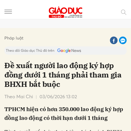
Gửi bình luận
Pháp luật
Theo dõi Giáo dục Thủ đô trên
Đề xuất người lao động ký hợp
đồng dưới 1 tháng phải tham gia
BHXH bắt buộc
Theo Mai Chi
03/06/2026 13:02
TPHCM hiện có hơn 350.000 lao động ký hợp
Hủy
Gửi
đồng lao động có thời hạn dưới 1 tháng