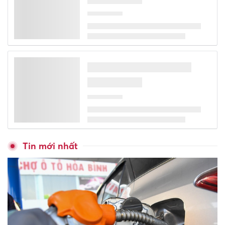
Giành suất học tiến sĩ gần 8 tỷ
đồng nhờ 'gõ cửa' giáo sư
Trường học Hà Nội chào đón
học sinh lớp 1 năm học 2026-
2027
Đào tạo gắn với thực tiễn giúp
sinh viên sớm thích ứng thị
trường lao động