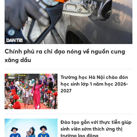
Giúp học sinh lớp 10 chọn
đúng tổ hợp, định hình lộ trình
học tập hiệu quả
Gần 300 nhà khoa học chia
sẻ, mở rộng không gian học
thuật quốc tế tại Việt Nam
Chủ tịch UBND TP Hà Nội Vũ
Đại Thắng kiểm tra tiến độ các
dự án đường Đặng Thai Mai,
Nhà hát Ngọc Trai