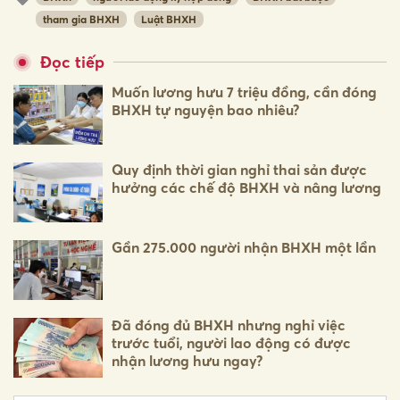
tham gia BHXH
Luật BHXH
Đọc tiếp
Muốn lương hưu 7 triệu đồng, cần đóng
BHXH tự nguyện bao nhiêu?
Quy định thời gian nghỉ thai sản được
hưởng các chế độ BHXH và nâng lương
Gần 275.000 người nhận BHXH một lần
Đã đóng đủ BHXH nhưng nghỉ việc
trước tuổi, người lao động có được
nhận lương hưu ngay?