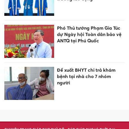
Trường Đại học Điện lực bồi
dưỡng lý tưởng, tình yêu biển
đảo cho sinh viên
Vận ĐEN khó tránh: Con giáp
nào vừa bước sang tuần mới
(3-9/8) đã lo MẤT TIỀN ngay
ngáy?
XSMB 2/8 - Kết quả xổ số miền
Bắc hôm nay ngày 2/8/2026