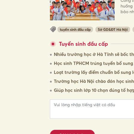
Công t
huống 
bảo nh
tuyển sinh đầu cấp
Sở GD&ĐT Hà Nội
Tuyển sinh đầu cấp
Nhiều trường học ở Hà Tĩnh sẽ bốc t
Học sinh TPHCM trúng tuyển bổ sung 
Loạt trường lấy điểm chuẩn bổ sung l
Trường học Hà Nội chào đón học sinh
Giúp học sinh lớp 10 chọn đúng tổ hợp