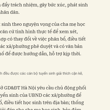
đẩy trách nhiệm, gây bức xúc, phát sinh
nhân dân.
t sinh theo nguyện vọng của cha mẹ học
ăn cứ tình hình thực tế để xem xét,
p có thay đổi về việc phân bổ, điều tiết
ác xã/phường phê duyệt và có văn bản
 để được hướng dẫn, hỗ trợ kịp thời.
 đều được các cán bộ tuyển sinh giải thích cặn kẽ,
, Sở GD&ĐT Hà Nội yêu cầu chủ động phối
tuyển sinh của UBND các xã/phường để
 điều tiết học sinh trên địa bàn; thống
iải đáp cho cha mẹ học sinh, bảo đảm