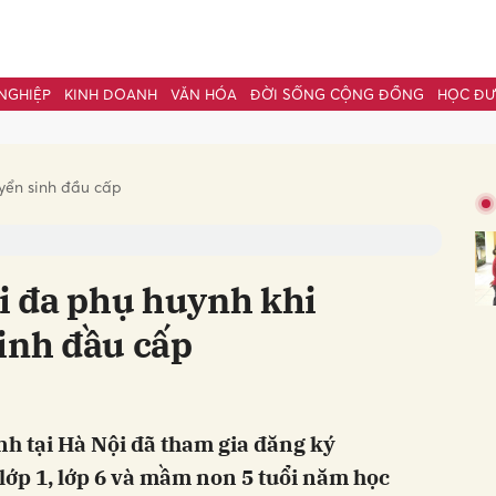
NGHIỆP
KINH DOANH
VĂN HÓA
ĐỜI SỐNG CỘNG ĐỒNG
HỌC Đ
bình luận
yển sinh đầu cấp
ối đa phụ huynh khi
inh đầu cấp
Hủy
G
h tại Hà Nội đã tham gia đăng ký
lớp 1, lớp 6 và mầm non 5 tuổi năm học