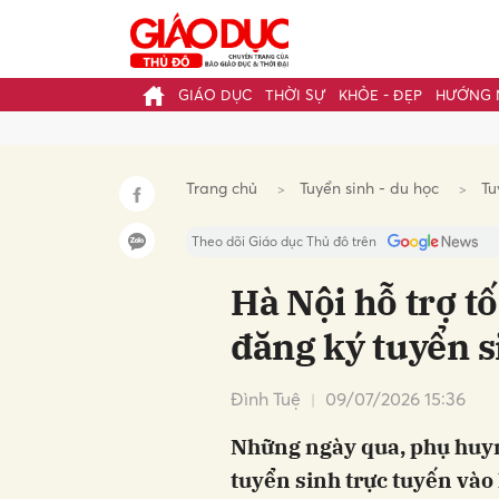
GIÁO DỤC
THỜI SỰ
KHỎE - ĐẸP
HƯỚNG 
Gửi 
Trang chủ
Tuyển sinh - du học
Tu
Theo dõi Giáo dục Thủ đô trên
Hà Nội hỗ trợ t
đăng ký tuyển s
Đình Tuệ
09/07/2026 15:36
Những ngày qua, phụ huyn
tuyển sinh trực tuyến vào 