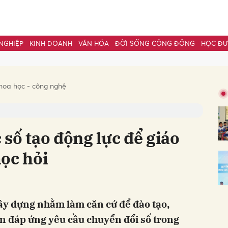
NGHIỆP
KINH DOANH
VĂN HÓA
ĐỜI SỐNG CỘNG ĐỒNG
HỌC Đ
bình luận
hoa học - công nghệ
số tạo động lực để giáo
ọc hỏi
Hủy
G
ây dựng nhằm làm căn cứ để đào tạo,
ên đáp ứng yêu cầu chuyển đổi số trong