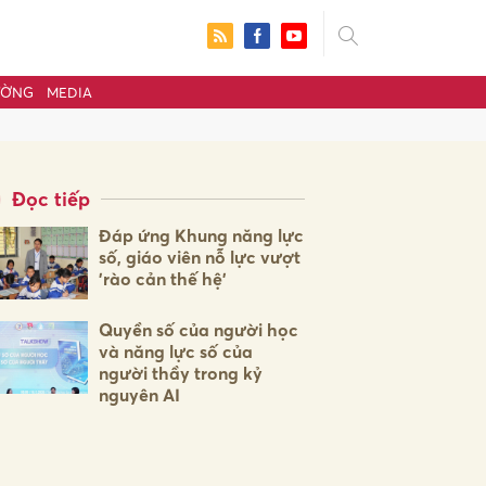
ƯỜNG
MEDIA
Đọc tiếp
Đáp ứng Khung năng lực
số, giáo viên nỗ lực vượt
'rào cản thế hệ'
Quyền số của người học
và năng lực số của
người thầy trong kỷ
nguyên AI
ửi