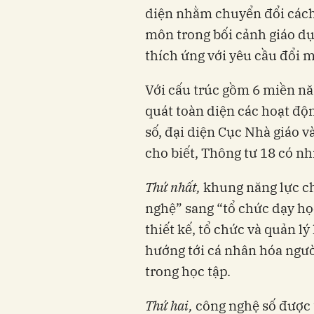
diện nhằm chuyển đổi cách 
môn trong bối cảnh giáo dục
thích ứng với yêu cầu đổi m
Với cấu trúc gồm 6 miền nă
quát toàn diện các hoạt độ
số, đại diện Cục Nhà giáo 
cho biết, Thông tư 18 có n
Thứ nhất,
khung năng lực ch
nghệ” sang “tổ chức dạy học
thiết kế, tổ chức và quản l
hướng tới cá nhân hóa ngườ
trong học tập.
Thứ hai,
công nghệ số được 