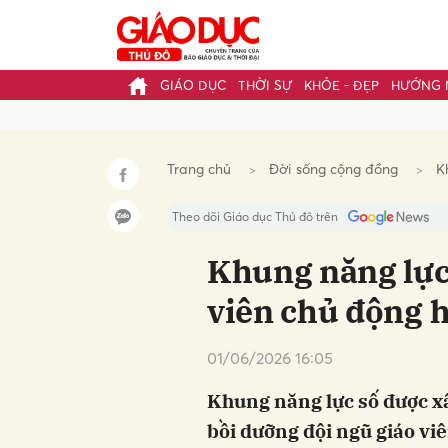
GIÁO DỤC
THỜI SỰ
KHỎE - ĐẸP
HƯỚNG 
Gửi 
Trang chủ
Đời sống cộng đồng
K
Theo dõi Giáo dục Thủ đô trên
Khung năng lực 
viên chủ động h
01/06/2026 16:05
Khung năng lực số được x
bồi dưỡng đội ngũ giáo vi