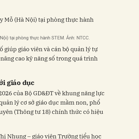
Nội) tại phòng thực hành STEM. Ảnh: NTCC.
 giúp giáo viên và cán bộ quản lý tự
 nâng cao kỹ năng số trong quá trình
ới giáo dục
/2026 của Bộ GD&ĐT về khung năng lực
ộ quản lý cơ sở giáo dục mầm non, phổ
uyên (Thông tư 18) chính thức có hiệu
hị Nhung – giáo viên Trường tiểu học