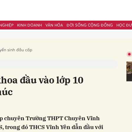
NGHIỆP
KINH DOANH
VĂN HÓA
ĐỜI SỐNG CỘNG ĐỒNG
HỌC Đ
bình luận
yển sinh đầu cấp
khoa đầu vào lớp 10
húc
Hủy
G
lớp chuyên Trường THPT Chuyên Vĩnh
S, trong đó THCS Vĩnh Yên dẫn đầu với