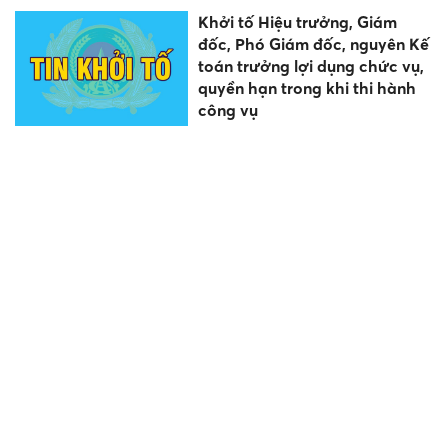
Khởi tố Hiệu trưởng, Giám
đốc, Phó Giám đốc, nguyên Kế
toán trưởng lợi dụng chức vụ,
quyền hạn trong khi thi hành
công vụ
"Hạn chế điều chỉnh hoặc đề
nghị tăng vốn các dự án quan
trọng quốc gia"
Gần 2.000 sinh viên Trường
Đại học Sư phạm Kỹ thuật
Hưng Yên nhận bằng tốt
nghiệp