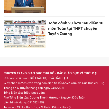
Toàn cảnh vụ hơn 140 điểm 10
môn Toán tại THPT chuyên
Tuyên Quang
CHUYÊN TRANG GIÁO DỤC THỦ ĐÔ - BÁO GIÁO DỤC VÀ THỜI ĐẠI
Cơ quan chủ quản: BỘ GIÁO DỤC VÀ ĐÀO TẠO.
Giấy phép mở chuyên trang báo điện tử số 56/GP-CBC do Cục Báo chí - Bộ
Thông tin & Truyền thông cấp ngày 24/6/2021
Tổng Biên tập: Triệu Ngọc Lâm.
Phó Tổng Biên tập: Dương Thanh Hương - Nguyễn Đức Tuân
Liên hệ nội dung: 091 3321 859
Tòa soạn: 15 Hai Bà Trưng - Q.Hoàn Kiếm - Hà Nội.