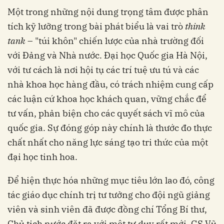
Một trong những nội dung trọng tâm được phân
tích kỹ lưỡng trong bài phát biểu là vai trò
think
tank
– "túi khôn" chiến lược của nhà trường đối
với Đảng và Nhà nước. Đại học Quốc gia Hà Nội,
với tư cách là nơi hội tụ các trí tuệ ưu tú và các
nhà khoa học hàng đầu, có trách nhiệm cung cấp
các luận cứ khoa học khách quan, vững chắc để
tư vấn, phản biện cho các quyết sách vĩ mô của
quốc gia. Sự đóng góp này chính là thước đo thực
chất nhất cho năng lực sáng tạo tri thức của một
đại học tinh hoa.
Để hiện thực hóa những mục tiêu lớn lao đó, công
tác giáo dục chính trị tư tưởng cho đội ngũ giảng
viên và sinh viên đã được đồng chí Tổng Bí thư,
Chủ tịch nước đặt ra với một tư duy rất mới. GS Vũ