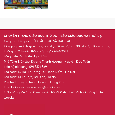
CHUYÊN TRANG GIÁO DỤC THỦ ĐÔ - BÁO GIÁO DỤC VÀ THỜI ĐẠI
Cơ quan chủ quản: BỘ GIÁO DỤC VÀ ĐÀO TẠO.
Giấy phép mở chuyên trang báo điện tử số 56/GP-CBC do Cục Báo chí - Bộ
Thông tin & Truyền thông cấp ngày 24/6/2021
Tổng Biên tập: Triệu Ngọc Lâm.
Phó Tổng Biên tập: Dương Thanh Hương - Nguyễn Đức Tuân
Liên hệ nội dung: 091 3321 859
Tòa soạn: 15 Hai Bà Trưng - Q.Hoàn Kiếm - Hà Nội.
Toà soạn: 14 Lê Trực, Ba Đình, Hà Nội
Phụ trách chuyên trang: Hoàng Quang Kiên
Email: giaoducthudo.ecoms@gmail.com
® Ghi rõ nguồn “Báo Giáo dục & Thời đại” khi phát hành lại thông tin từ
website.