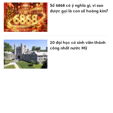
Số 6868 có ý nghĩa gì, vì sao
được gọi là con số hoàng kim?
20 đại học có sinh viên thành
công nhất nước Mỹ
Thông báo Kết luận của Tổng
Bí thư, Chủ tịch nước Tô Lâm
tại Phiên họp Ban Chỉ đạo
Trung ương thực hiện Nghị
quyết 57