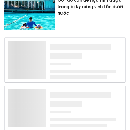
Gỡ rào cản để học sinh được
trang bị kỹ năng sinh tồn dưới
nước
Kiến tạo cơ hội tiếp cận bình
đẳng cho thanh niên khuyết
tật trong kỷ nguyên số
Đề xuất trợ cấp một lần cho
giáo viên mầm non đã nghỉ
công tác chưa được hưởng
chế độ
Sinh viên toàn quốc tranh tài