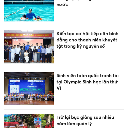
đầu về chất lượng giáo dục
THPT
Các nhiệm vụ trọng tâm năm
học 2026-2027
470 tiêu chuẩn quốc tế được
khuyến khích áp dụng, chuẩn
bị cho điện hạt nhân
ĐH Kinh tế Quốc dân trao
bằng tốt nghiệp Đại học chính