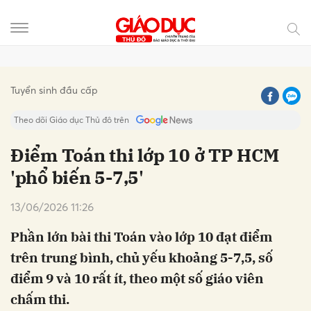
Gửi bình luận
Tuyển sinh đầu cấp
Theo dõi Giáo dục Thủ đô trên
Điểm Toán thi lớp 10 ở TP HCM
'phổ biến 5-7,5'
13/06/2026 11:26
Phần lớn bài thi Toán vào lớp 10 đạt điểm
trên trung bình, chủ yếu khoảng 5-7,5, số
Hủy
Gửi
điểm 9 và 10 rất ít, theo một số giáo viên
chấm thi.