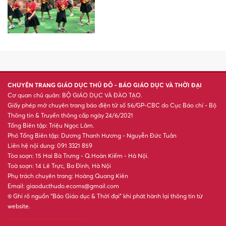
quy khóa 64 Chương trình
Tiên tiến, Chất lượng cao,
POHE và Phân tích kinh
doanh
Sáp nhập, sắp xếp mạng lưới
đại học: Không chỉ là phép
cộng cơ học
Mùa Thu 2026: 4 con giáp đón
lộc trời cho, giàu có bất ngờ
Rắn dài một mét bò vào lớp