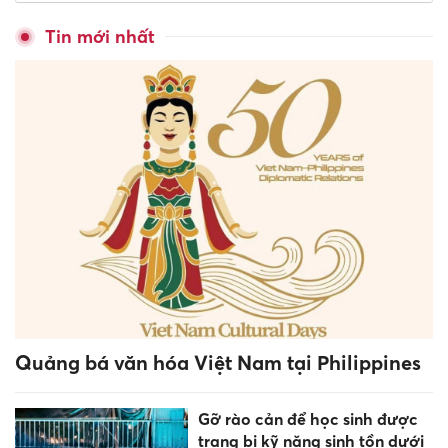
tại Olympic Sinh học lần thứ
VI
Trở lại bục giảng sau nhiều
năm làm quản lý
Tăng cường giáo dục bảo tồn
bản sắc văn hóa dân tộc Jrai,
Bahnar ở tiểu học
Phú Thọ giữ vững vị thế tốp