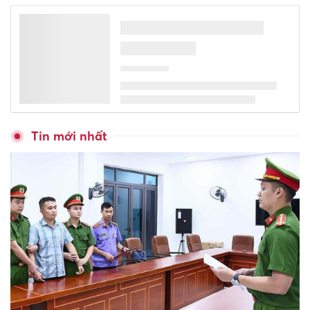
Học sinh TPHCM chưa biết bơi
dự kiến được hỗ trợ 700.000
đồng/khóa học
Hà Nội hoàn thiện hồ sơ, bản
đồ địa giới hành chính sau sắp
xếp
Ưu tiên phát triển chung cư,
giá đất nền và căn hộ ra sao?
Hủy kết quả thi và tổ chức thi