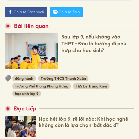
Chia sẻ Facebook
Chia sẻ Zalo
Bài liên quan
Sau lớp 9, nếu không vào
THPT - Đâu là hướng đi phù
hợp cho học sinh?
đồng hành
Trường THCS Thanh Xuân
Trường Phổ thông Phùng Hưng
ThS Lê Trung Kiên
học sinh lớp 9
Đọc tiếp
Học hết lớp 9, rẽ lối nào: Khi học nghề
không còn là lựa chọn 'bất đắc dĩ'