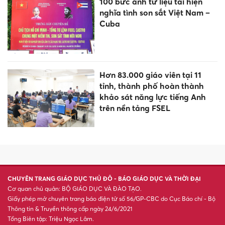
mọi đối thủ, 3 con giáp có
THỪA năng lực, làm ăn PHẤT
lên như diều gặp gió
Chim KHÁCH báo tin VUI
trước cửa: 4 con giáp đón
may mắn ngút ngàn ngày
5/8/2026
Giá vàng ngày 5/8: Trong
nước và thế giới tiếp tục đảo
chiều
Dự báo thời tiết ngày 5/8: Bắc
Bộ mưa to, Nam Bộ mưa dông