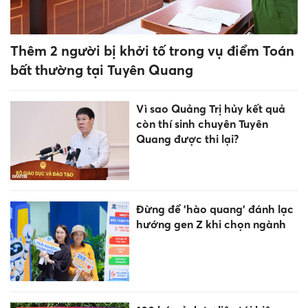
lại tất cả các môn thi của thí
sinh tại điểm thi Trường Trung
học Phổ thông Chuyên Tuyên
Quang
Biển Đông hình thành bão số
3, hướng di chuyển lạ
Áp thấp nhiệt đới mạnh thành
bão số 3 trên Biển Đông
Giữa tuần này 5-7/8 hạ gục