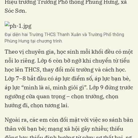
Hiệu trưởng Trường Phổ thông Phùng Hưng, xã
Sóc Sơn.
Đại diện hai Trường THCS Thanh Xuân và Trường Phổ thông
Phùng Hưng tại chương trình.
Theo vị chuyên gia, học sinh mỗi khối đều có một
nỗi lo riêng. Lớp 6 còn bỡ ngỡ khi chuyển từ tiểu
học lên THCS, thay đổi môi trường và cách học.
Lớp 7–8 bắt đầu có áp lực điểm số, áp lực bạn bè,
áp lực “mình là ai, mình giỏi gì”. Lớp 9 đứng trước
ngưỡng cửa quan trọng – chọn trường, chọn
hướng đi, chọn tương lai.
Ngoài ra, các em còn đối mặt với việc so sánh bản
thân với bạn bè; mạng xã hội gây nhiễu; thiếu
động lực; thiếu định hướng từ sớm; sợ thất bại, sợ