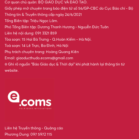
Cơ quan chủ quản: BỘ GIÁO DỤC VÀ ĐÀO TẠO.
Giấy phép mở chuyên trang báo điện tử số 56/GP-CBC do Cục Báo chí - Bộ
Thông tin & Truyền thông cấp ngày 24/6/2021
Tổng Biên tập: Triệu Ngọc Lâm.
Phó Tổng Biên tập: Dương Thanh Hương - Nguyễn Đức Tuân
Liên hệ nội dung: 091 3321 859
Tòa soạn: 15 Hai Bà Trưng - Q.Hoàn Kiếm - Hà Nội.
Toà soạn: 14 Lê Trực, Ba Đình, Hà Nội
Phụ trách chuyên trang: Hoàng Quang Kiên
Email: giaoducthudo.ecoms@gmail.com
® Ghi rõ nguồn “Báo Giáo dục & Thời đại” khi phát hành lại thông tin từ
website.
Liên hệ Truyền thông - Quảng cáo
Phương Dung: 097 5972 115