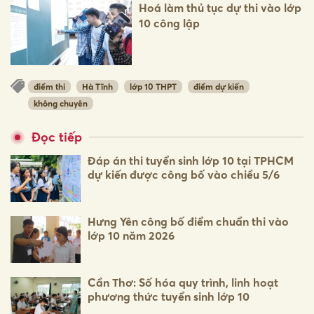
Hoá làm thủ tục dự thi vào lớp
10 công lập
điểm thi
Hà Tĩnh
lớp 10 THPT
điểm dự kiến
không chuyên
Đọc tiếp
Đáp án thi tuyển sinh lớp 10 tại TPHCM
dự kiến được công bố vào chiều 5/6
Hưng Yên công bố điểm chuẩn thi vào
lớp 10 năm 2026
Cần Thơ: Số hóa quy trình, linh hoạt
phương thức tuyển sinh lớp 10