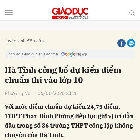
Gửi bình luận
Tuyển sinh đầu cấp
Theo dõi Giáo dục Thủ đô trên
Hà Tĩnh công bố dự kiến điểm
chuẩn thi vào lớp 10
Phượng Vũ
05/06/2026 23:28
Với mức điểm chuẩn dự kiến 24,75 điểm,
THPT Phan Đình Phùng tiếp tục giữ vị trí dẫn
Hủy
Gửi
đầu trong số 36 trường THPT công lập không
chuyên của Hà Tĩnh.