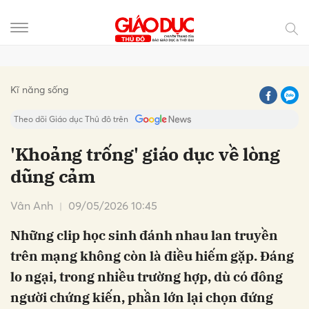
Gửi bình luận
Kĩ năng sống
Theo dõi Giáo dục Thủ đô trên
'Khoảng trống' giáo dục về lòng
dũng cảm
Vân Anh
09/05/2026 10:45
Những clip học sinh đánh nhau lan truyền
trên mạng không còn là điều hiếm gặp. Đáng
Hủy
Gửi
lo ngại, trong nhiều trường hợp, dù có đông
người chứng kiến, phần lớn lại chọn đứng