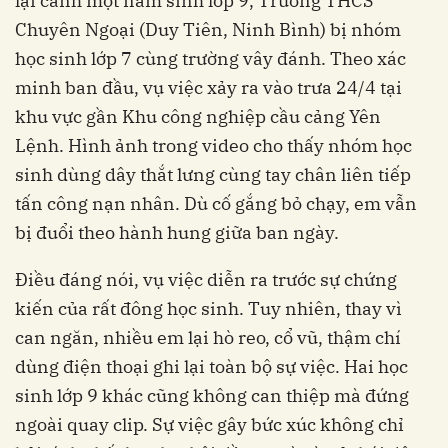
lại cảnh một nam sinh lớp 9, Trường THCS
Chuyên Ngoại (Duy Tiên, Ninh Bình) bị nhóm
học sinh lớp 7 cùng trường vây đánh. Theo xác
minh ban đầu, vụ việc xảy ra vào trưa 24/4 tại
khu vực gần Khu công nghiệp cầu cảng Yên
Lệnh. Hình ảnh trong video cho thấy nhóm học
sinh dùng dây thắt lưng cùng tay chân liên tiếp
tấn công nạn nhân. Dù cố gắng bỏ chạy, em vẫn
bị đuổi theo hành hung giữa ban ngày.
Điều đáng nói, vụ việc diễn ra trước sự chứng
kiến của rất đông học sinh. Tuy nhiên, thay vì
can ngăn, nhiều em lại hò reo, cổ vũ, thậm chí
dùng điện thoại ghi lại toàn bộ sự việc. Hai học
sinh lớp 9 khác cũng không can thiệp mà đứng
ngoài quay clip. Sự việc gây bức xúc không chỉ