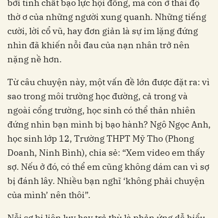
bởi tính chất bạo lực hội đồng, mà còn ở thái độ
thờ ơ của những người xung quanh. Những tiếng
cười, lời cổ vũ, hay đơn giản là sự im lặng đứng
nhìn đã khiến nỗi đau của nạn nhân trở nên
nặng nề hơn.
Từ câu chuyện này, một vấn đề lớn được đặt ra: vì
sao trong môi trường học đường, cả trong và
ngoài cổng trường, học sinh có thể thản nhiên
đứng nhìn bạn mình bị bạo hành? Ngô Ngọc Anh,
học sinh lớp 12, Trường THPT Mỹ Tho (Phong
Doanh, Ninh Bình), chia sẻ: “Xem video em thấy
sợ. Nếu ở đó, có thể em cũng không dám can vì sợ
bị đánh lây. Nhiều bạn nghĩ ‘không phải chuyện
của mình’ nên thôi”.
Nỗi sợ bị liên lụy hay trả thù là phản ứng dễ hiểu.