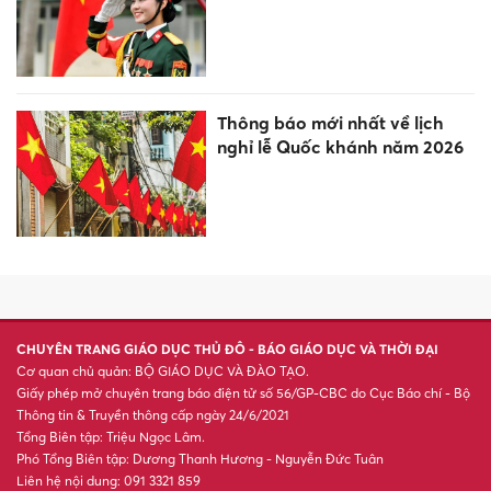
Thông báo mới nhất về lịch
nghỉ lễ Quốc khánh năm 2026
CHUYÊN TRANG GIÁO DỤC THỦ ĐÔ - BÁO GIÁO DỤC VÀ THỜI ĐẠI
Cơ quan chủ quản: BỘ GIÁO DỤC VÀ ĐÀO TẠO.
Giấy phép mở chuyên trang báo điện tử số 56/GP-CBC do Cục Báo chí - Bộ
Thông tin & Truyền thông cấp ngày 24/6/2021
Tổng Biên tập: Triệu Ngọc Lâm.
Phó Tổng Biên tập: Dương Thanh Hương - Nguyễn Đức Tuân
Liên hệ nội dung: 091 3321 859