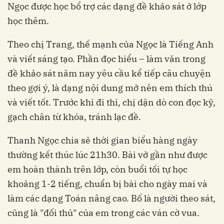
Ngọc được học bổ trợ các dạng đề khảo sát ở lớp
học thêm.
Theo chị Trang, thế mạnh của Ngọc là Tiếng Anh
và viết sáng tạo. Phần đọc hiểu – làm văn trong
đề khảo sát năm nay yêu cầu kể tiếp câu chuyện
theo gợi ý, là dạng nội dung mở nên em thích thú
và viết tốt. Trước khi đi thi, chị dặn dò con đọc kỹ,
gạch chân từ khóa, tránh lạc đề.
Thanh Ngọc chia sẻ thời gian biểu hàng ngày
thường kết thúc lúc 21h30. Bài vở gần như được
em hoàn thành trên lớp, còn buổi tối tự học
khoảng 1-2 tiếng, chuẩn bị bài cho ngày mai và
làm các dạng Toán nâng cao. Bố là người theo sát,
cũng là "đối thủ" của em trong các ván cờ vua.