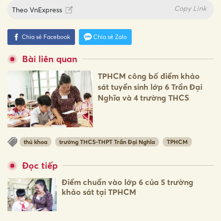
Copy Link
Theo
VnExpress
Chia sẻ Facebook
Chia sẻ Zalo
Bài liên quan
TPHCM công bố điểm khảo
sát tuyển sinh lớp 6 Trần Đại
Nghĩa và 4 trường THCS
thủ khoa
trường THCS-THPT Trần Đại Nghĩa
TPHCM
Đọc tiếp
Điểm chuẩn vào lớp 6 của 5 trường
khảo sát tại TPHCM