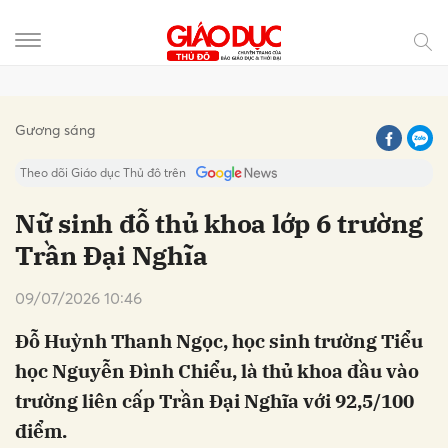
Gửi bình luận
Gương sáng
Theo dõi Giáo dục Thủ đô trên
Nữ sinh đỗ thủ khoa lớp 6 trường
Trần Đại Nghĩa
09/07/2026 10:46
Đỗ Huỳnh Thanh Ngọc, học sinh trường Tiểu
học Nguyễn Đình Chiểu, là thủ khoa đầu vào
Hủy
Gửi
trường liên cấp Trần Đại Nghĩa với 92,5/100
điểm.