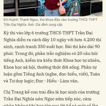
Đỗ Huỳnh Thanh Ngọc, thủ khoa đầu vào trường THCS-THPT
Trần Đại Nghĩa. Ảnh:
Gia đình cung cấp
Kỳ thi vào lớp 6 trường THCS-THPT Trần Đại
Nghĩa diễn ra cách đây 10 ngày với hơn 4.200 thí
sinh, cạnh tranh 350 suất học. Bài thi kéo dài 90
phút. Trong đó, phần trắc nghiệm có 20 câu hỏi
tiếng Anh, kiểm tra kiến thức Khoa học tự nhiên,
Khoa học xã hội, thường thức đời sống. Phần tự
luận gồm Tiếng Anh (nghe, đọc-hiểu, viết), Toán
và Tư duy logic; Đọc - Hiểu - Làm văn.
Chị Trang kể con trai đầu là học sinh của trường
Trần Đại Nghĩa nên Ngọc sớm tiếp xúc, cảm
nhận không khí học tập qua lời kể và một số lần