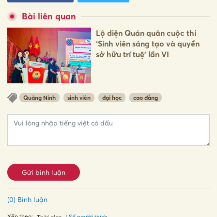
Bài liên quan
Lộ diện Quán quân cuộc thi
‘Sinh viên sáng tạo và quyền
sở hữu trí tuệ’ lần VI
Quảng Ninh
sinh viên
đại học
cao đẳng
Gửi bình luận
(0) Bình luận
Xếp theo:
Số người thích