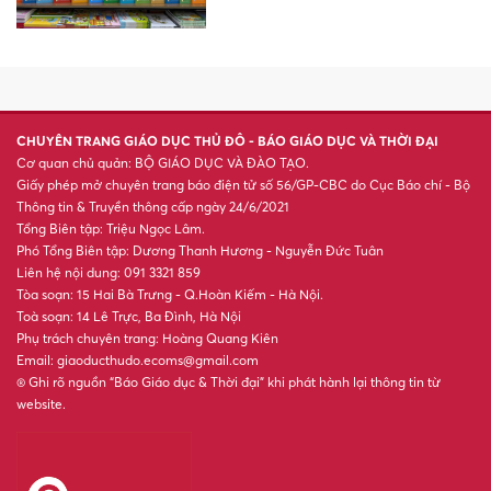
CHUYÊN TRANG GIÁO DỤC THỦ ĐÔ - BÁO GIÁO DỤC VÀ THỜI ĐẠI
Cơ quan chủ quản: BỘ GIÁO DỤC VÀ ĐÀO TẠO.
Giấy phép mở chuyên trang báo điện tử số 56/GP-CBC do Cục Báo chí - Bộ
Thông tin & Truyền thông cấp ngày 24/6/2021
Tổng Biên tập: Triệu Ngọc Lâm.
Phó Tổng Biên tập: Dương Thanh Hương - Nguyễn Đức Tuân
Liên hệ nội dung: 091 3321 859
Tòa soạn: 15 Hai Bà Trưng - Q.Hoàn Kiếm - Hà Nội.
Toà soạn: 14 Lê Trực, Ba Đình, Hà Nội
Phụ trách chuyên trang: Hoàng Quang Kiên
Email: giaoducthudo.ecoms@gmail.com
® Ghi rõ nguồn “Báo Giáo dục & Thời đại” khi phát hành lại thông tin từ
website.