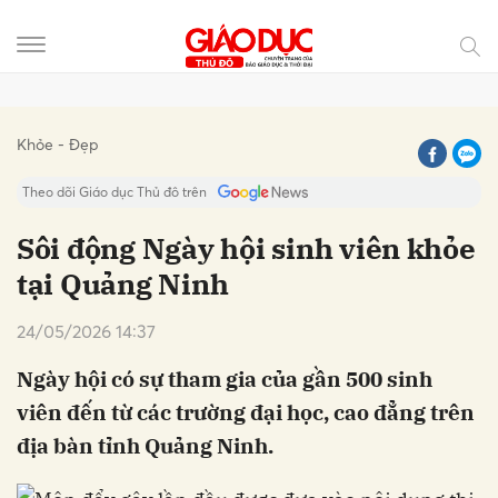
Gửi bình luận
Khỏe - Đẹp
Theo dõi Giáo dục Thủ đô trên
Sôi động Ngày hội sinh viên khỏe
tại Quảng Ninh
24/05/2026 14:37
Ngày hội có sự tham gia của gần 500 sinh
viên đến từ các trường đại học, cao đẳng trên
Hủy
Gửi
địa bàn tỉnh Quảng Ninh.