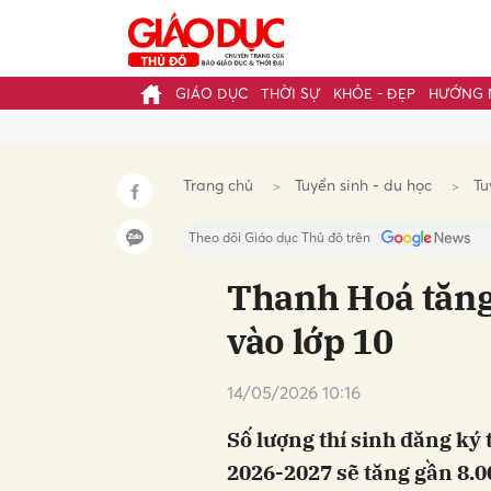
GIÁO DỤC
THỜI SỰ
KHỎE - ĐẸP
HƯỚNG 
Gửi 
Trang chủ
Tuyển sinh - du học
Tu
Theo dõi Giáo dục Thủ đô trên
Thanh Hoá tăng 
vào lớp 10
14/05/2026 10:16
Số lượng thí sinh đăng ký
2026-2027 sẽ tăng gần 8.0