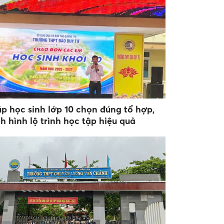
úp học sinh lớp 10 chọn đúng tổ hợp,
h hình lộ trình học tập hiệu quả