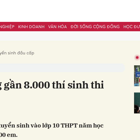
NGHIỆP
KINH DOANH
VĂN HÓA
ĐỜI SỐNG CỘNG ĐỒNG
HỌC Đ
bình luận
yển sinh đầu cấp
gần 8.000 thí sinh thi
Hủy
G
 tuyển sinh vào lớp 10 THPT năm học
00 em.