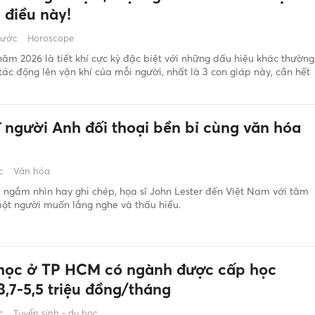
 điều này!
rước
Horoscope
ăm 2026 là tiết khí cực kỳ đặc biệt với những dấu hiệu khác thường
tác động lên vận khí của mỗi người, nhất là 3 con giáp này, cần hết
ĩ người Anh đối thoại bền bỉ cùng văn hóa
c
Văn hóa
 ngắm nhìn hay ghi chép, họa sĩ John Lester đến Việt Nam với tâm
ột người muốn lắng nghe và thấu hiểu.
 học ở TP HCM có ngành được cấp học
3,7-5,5 triệu đồng/tháng
c
Tuyển sinh - du học