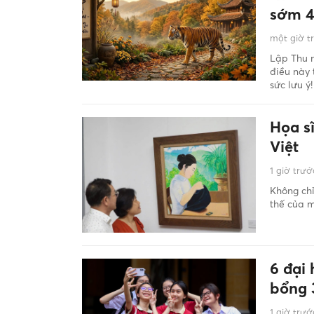
sớm 4
một giờ t
Lập Thu n
điều này 
sức lưu ý!
Họa s
Việt
1 giờ trướ
Không chỉ
thế của m
6 đại
bổng 
1 giờ trướ