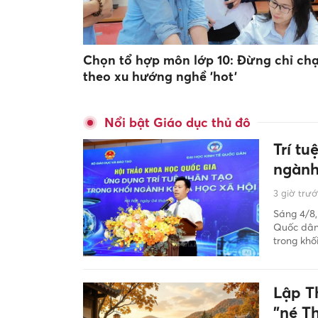
Chọn tổ hợp môn lớp 10: Đừng chỉ ch
theo xu hướng nghề 'hot'
Nổi bật Giáo dục thủ đô
Trí tu
ngành
3 giờ trư
Sáng 4/8,
Quốc dân 
trong khố
Lập T
"né T