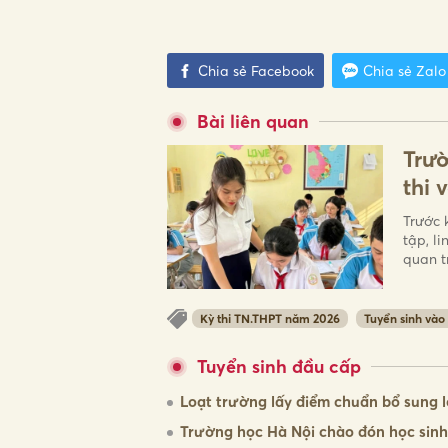
Chia sẻ Facebook
Chia sẻ Zalo
Bài liên quan
Trườ
thi 
Trước 
tập, li
quan t
Kỳ thi TN.THPT năm 2026
Tuyển sinh vào
Tuyển sinh đầu cấp
Loạt trường lấy điểm chuẩn bổ sung l
Trường học Hà Nội chào đón học sinh