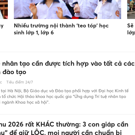
ạy
Nhiều trường nội thành 'teo tóp' học
Sẽ
sinh lớp 1, lớp 6
lớ
ệ nhân tạo cần được tích hợp vào tất cả các
 đào tạo
ớc
Tiêu điểm 24/7
 tại Hà Nội, Bộ Giáo dục và Đào tạo phối hợp với Đại học Kinh tế
tổ chức Hội thảo khoa học quốc gia “Ứng dụng Trí tuệ nhân tạo
i ngành Khoa học xã hội”.
hu 2026 rất KHÁC thường: 3 con giáp cần
hu" để giữ LỘC, mọi người cần chuẩn bị