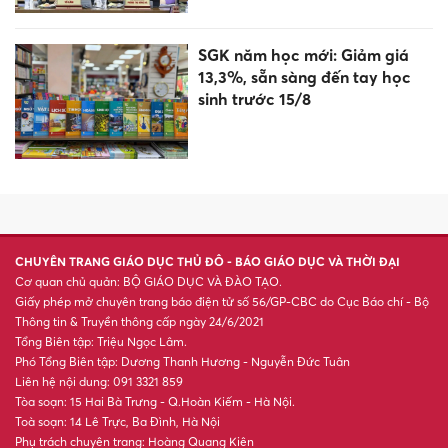
Gia Lai giảm 568 trường sau
sắp xếp, bảo lưu phụ cấp cho
cán bộ quản lý
Top 3 con giáp phát tài, đếm
tiền mỏi tay trong tháng 7 Âm
XSMB 4/8 - Kết quả xổ số miền
Bắc hôm nay ngày 4/8/2026