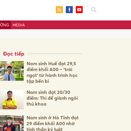
ƯỜNG
MEDIA
Đọc tiếp
Nam sinh Huế đạt 29,5
điểm khối A00 – ‘trái
ngọt’ từ hành trình học
tập bền bỉ
Nam sinh đạt 30/30
điểm: Thi để giành ngôi
thủ khoa
ửi
Nam sinh ở Hà Tĩnh đạt
29 điểm khối A00 nhờ
tinh thần kỷ luật