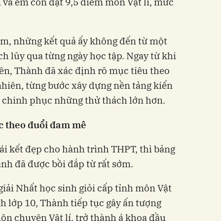
và em còn đạt 9,5 điểm môn Vật lí, mức
ăm, những kết quả ấy không đến từ một
ch lũy qua từng ngày học tập. Ngay từ khi
ên, Thành đã xác định rõ mục tiêu theo
hiên, từng bước xây dựng nền tảng kiến
g chinh phục những thử thách lớn hơn.
ục theo đuổi đam mê
i kết đẹp cho hành trình THPT, thì bảng
nh đã được bồi đắp từ rất sớm.
iải Nhất học sinh giỏi cấp tỉnh môn Vật
nh lớp 10, Thành tiếp tục gây ấn tượng
ôn chuyên Vật lí, trở thành á khoa đầu