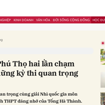
NGHIỆP
KINH DOANH
VĂN HÓA
ĐỜI SỐNG CỘNG ĐỒNG
HỌC Đ
bình luận
ng
Phú Thọ hai lần chạm
hững kỳ thi quan trọng
Hủy
G
uan trọng cùng giải Nhì quốc gia môn
rình THPT đáng nhớ của Tống Hà Thành.