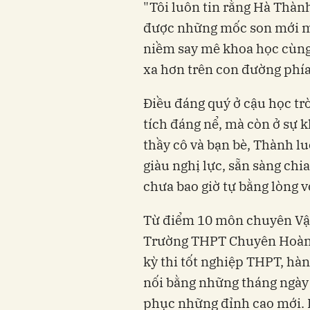
"Tôi luôn tin rằng Hà Thàn
được những mốc son mới mà
niềm say mê khoa học cùng t
xa hơn trên con đường phía 
Điều đáng quý ở cậu học tr
tích đáng nể, mà còn ở sự k
thầy cô và bạn bè, Thành l
giàu nghị lực, sẵn sàng chia
chưa bao giờ tự bằng lòng 
Từ điểm 10 môn chuyên Vật
Trường THPT Chuyên Hoàng
kỳ thi tốt nghiệp THPT, h
nối bằng những tháng ngày
phục những đỉnh cao mới. P