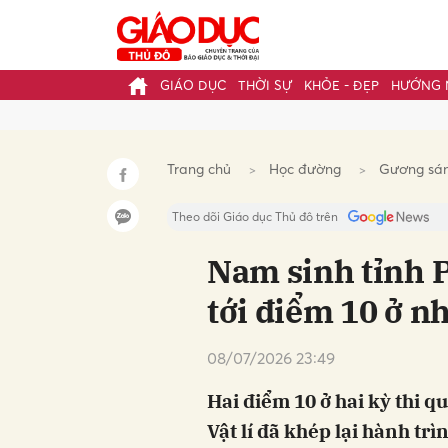
GIÁO DỤC
THỜI SỰ
KHỎE - ĐẸP
HƯỚNG 
Gửi 
Trang chủ
Học đường
Gương sá
Theo dõi Giáo dục Thủ đô trên
Nam sinh tỉnh 
tới điểm 10 ở n
08/07/2026 23:49
Hai điểm 10 ở hai kỳ thi q
Vật lí đã khép lại hành t